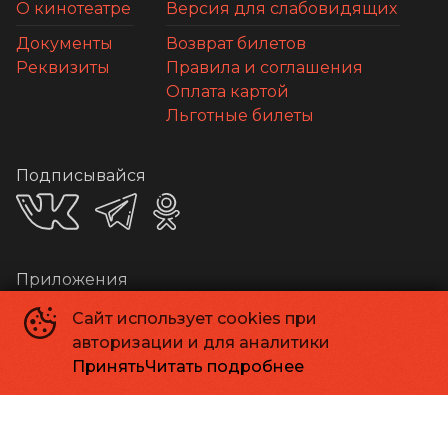
О кинотеатре
Версия для слабовидящих
Документы
Возврат билетов
Реквизиты
Правила и соглашения
Оплата картой
Льготные билеты
Подписывайся
Приложения
Сайт использует cookies при
авторизации и для аналитики
Принять
Читать подробнее
Способы оплаты