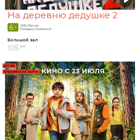
На деревню дедушке 2
6
2026, Россия
+
Комедия, Семейный
Большой зал
11:15
250 ₽
ДЕТЯМ
ПУШКИНСКАЯ КАРТА