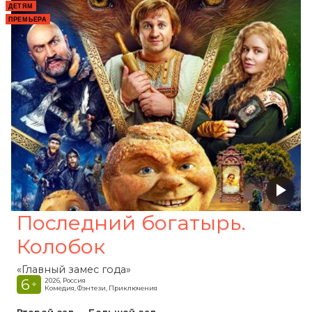
ДЕТЯМ
ПРЕМЬЕРА
Последний богатырь.
Колобок
«Главный замес года»
6
2026, Россия
+
Комедия, Фэнтези, Приключения