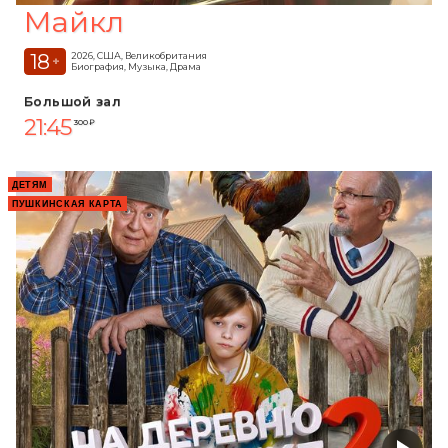
Майкл
18
2026, США, Великобритания
+
Биография, Музыка, Драма
Большой зал
21:45
300 ₽
ДЕТЯМ
ПУШКИНСКАЯ КАРТА