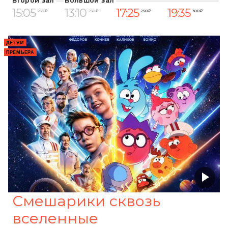
Второй зал
Большой зал
15:05
13:10
17:25
19:35
250 ₽
250 ₽
250 ₽
300 ₽
ДЕТЯМ
ПРЕМЬЕРА
Смешарики сквозь
вселенные