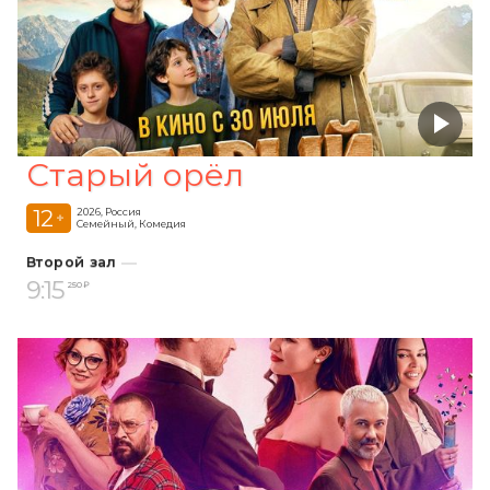
Старый орёл
12
2026, Россия
+
Семейный, Комедия
Второй зал
9:15
250 ₽