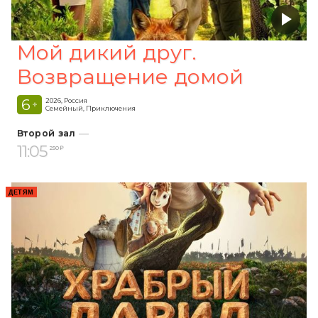
Мой дикий друг.
Возвращение домой
6
2026, Россия
+
Семейный, Приключения
Второй зал
11:05
250 ₽
ДЕТЯМ