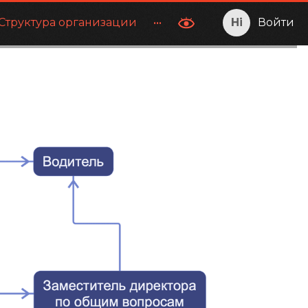
Структура организации
•••
Войти