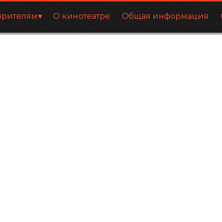
Зрителям
О кинотеатре
Общая информация
9
9