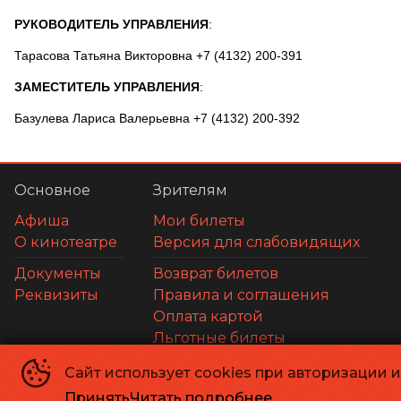
РУКОВОДИТЕЛЬ УПРАВЛЕНИЯ
:
Тарасова Татьяна Викторовна +7 (4132) 200-391
ЗАМЕСТИТЕЛЬ УПРАВЛЕНИЯ
:
Базулева Лариса Валерьевна +7 (4132) 200-392
Основное
Зрителям
Афиша
Мои билеты
О кинотеатре
Версия для слабовидящих
Документы
Возврат билетов
Реквизиты
Правила и соглашения
Оплата картой
Льготные билеты
Сайт использует cookies при авторизации 
МАУК г. Магадана «Кинотеатр «Горняк»
©
1948-
2026
Принять
Читать подробнее