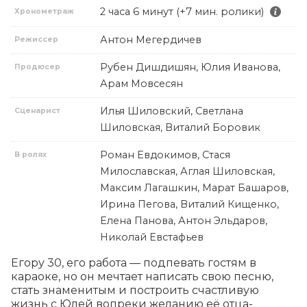
2 часа 6 минут (+7 мин. ролики)
Хронометраж
Антон Мегердичев
Режиссер
Рубен Дишдишян, Юлия Иванова,
Продюсер
Арам Мовсесян
Илья Шиловский, Светлана
Сценарист
Шиловская, Виталий Боровик
Роман Евдокимов, Стася
В ролях
Милославская, Аглая Шиловская,
Максим Лагашкин, Марат Башаров,
Ирина Пегова, Виталий Кищенко,
Елена Панова, Антон Эльдаров,
Николай Евстафьев
Егору 30, его работа — подпевать гостям в 
караоке, но он мечтает написать свою песню, 
стать знаменитым и построить счастливую 
жизнь с Юлей вопреки желанию её отца-