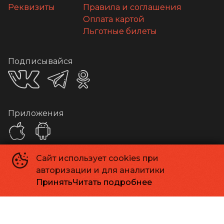
Реквизиты
Правила и соглашения
Оплата картой
Льготные билеты
Подписывайся
Приложения
Сайт использует cookies при
Способы оплаты
авторизации и для аналитики
Принять
Читать подробнее
Контакты
Касса
+7 413 262-24-06