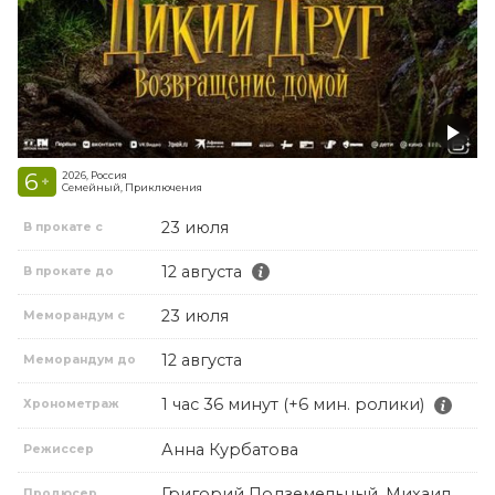
6
2026, Россия
+
Семейный, Приключения
23 июля
В прокате с
12 августа
В прокате до
23 июля
Меморандум с
12 августа
Меморандум до
1 час 36 минут (+6 мин. ролики)
Хронометраж
Анна Курбатова
Режиссер
Григорий Подземельный, Михаил
Продюсер