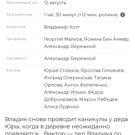
12 августа
Меморандум до
1 час 30 минут (+12 мин. ролики)
Хронометраж
Владимир Котт
Режиссер
Георгий Малков, Ясмина Бен Аммар,
Продюсер
Александр Бережной
Александр Бережной
Сценарист
Юрий Стоянов, Ярослав Головнёв,
В ролях
Ингрид Олеринская, Татьяна
Орлова, Антон Филипенко,
Александр Ильин, Фёдор
Добронравов, Мирон Лебедев,
Алиса Руденко
Владик снова проводит каникулы у деда
Юры, когда в деревне неожиданно
появляется… Виктор — дед Владика по