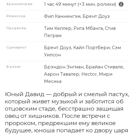
1 час 49 минут (+3 мин. ролики)
Хронометраж
Фил Каннингэм, Брент Доуз
Режиссер
Тим Келлер, Рита Мбанга, Стив
Продюсер
Пеграм
Брент Доуз, Кайл Портбери, Сэм
Сценарист
Уилсон
Брэндон Энгман, Брайан Стивале,
В ролях
Аарон Тавалер, Hector, Мири
Месика
Юный Давид — добрый и смелый пастух,
который живет музыкой и заботится об
отцовским стаде, бесстрашно защищая
овец от хищников. После встречи с
пророком, предрекшим ему великое
будущее, юноша попадает ко двору царя