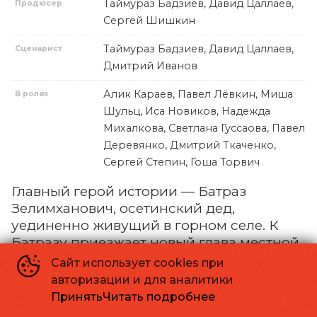
Таймураз Бадзиев, Давид Цаллаев,
Продюсер
Сергей Шишкин
Таймураз Бадзиев, Давид Цаллаев,
Сценарист
Дмитрий Иванов
Алик Караев, Павел Лёвкин, Миша
В ролях
Шульц, Иса Новиков, Надежда
Михалкова, Светлана Гуссаова, Павел
Деревянко, Дмитрий Ткаченко,
Сергей Степин, Гоша Торвич
Главный герой истории — Батраз
Зелимханович, осетинский дед,
уединенно живущий в горном селе. К
Батразу приезжает новый глава местной
администрации Семен (Павел
Сайт использует cookies при
Деревянко), чтобы сообщить о решении
авторизации и для аналитики
ликвидировать село, потому что «один
Принять
Читать подробнее
человек — не административная