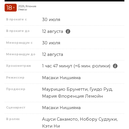
18
2026, Япония
+
Ужасы
30 июля
В прокате с
12 августа
В прокате до
30 июля
Меморандум с
12 августа
Меморандум до
1 час 47 минут (+6 мин. ролики)
Хронометраж
Масаки Нишияма
Режиссер
Маурицио Брунетти, Гуидо Руд,
Продюсер
Мария Флоренция Лемойн
Масаки Нишияма
Сценарист
Ацуси Сакамото, Нобору Судзуки,
В ролях
Кэти Ни