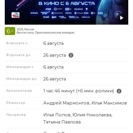
6
2025, Россия
+
Фантастика, Приключенческая комедия
6 августа
В прокате с
26 августа
В прокате до
6 августа
Меморандум с
26 августа
Меморандум до
1 час 46 минут (+6 мин. ролики)
Хронометраж
Андрей Мармонтов, Илья Максимов
Режиссер
Илья Попов, Юлия Николаева,
Продюсер
Татьяна Павлова