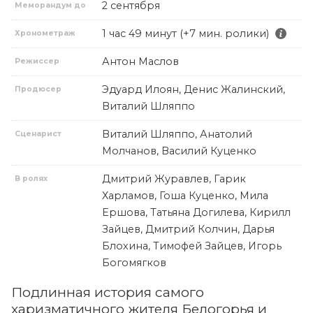
2 сентября
Меморандум до
1 час 49 минут (+7 мин. ролики)
Хронометраж
Антон Маслов
Режиссер
Эдуард Илоян, Денис Жалинский,
Продюсер
Виталий Шляппо
Виталий Шляппо, Анатолий
Сценарист
Молчанов, Василий Куценко
Дмитрий Журавлев, Гарик
В ролях
Харламов, Гоша Куценко, Мила
Ершова, Татьяна Догилева, Кирилл
Зайцев, Дмитрий Колчин, Дарья
Блохина, Тимофей Зайцев, Игорь
Богомягков
Подлинная история самого
харизматичного жителя Белогорья и