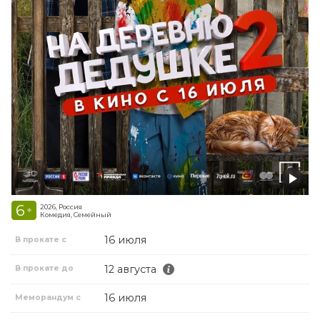
6
2026, Россия
+
Комедия, Семейный
16 июля
В прокате с
12 августа
В прокате до
16 июля
Меморандум с