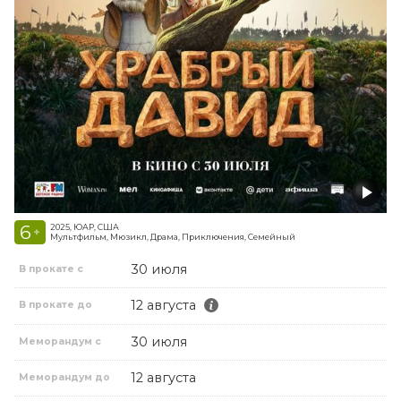
6
2025, ЮАР, США
+
Мультфильм, Мюзикл, Драма, Приключения, Семейный
30 июля
В прокате с
12 августа
В прокате до
30 июля
Меморандум с
12 августа
Меморандум до