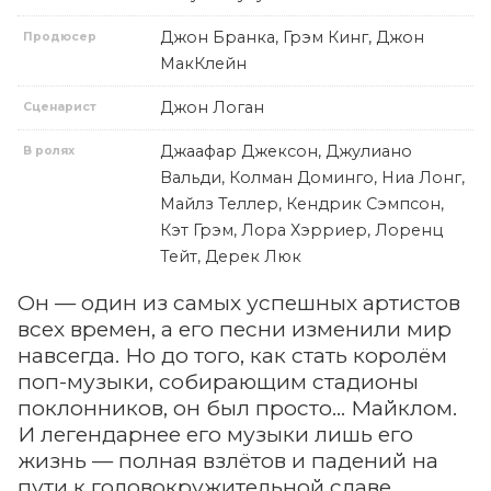
Джон Бранка, Грэм Кинг, Джон
Продюсер
МакКлейн
Джон Логан
Сценарист
Джаафар Джексон, Джулиано
В ролях
Вальди, Колман Доминго, Ниа Лонг,
Майлз Теллер, Кендрик Сэмпсон,
Кэт Грэм, Лора Хэрриер, Лоренц
Тейт, Дерек Люк
Он — один из самых успешных артистов
всех времен, а его песни изменили мир
навсегда. Но до того, как стать королём
поп-музыки, собирающим стадионы
поклонников, он был просто... Майклом.
И легендарнее его музыки лишь его
жизнь — полная взлётов и падений на
пути к головокружительной славе.