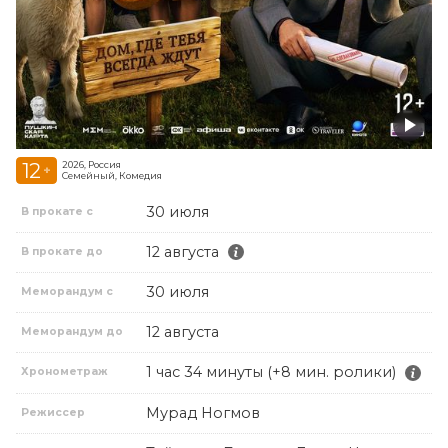
12
2026, Россия
+
Семейный, Комедия
30 июля
В прокате с
12 августа
В прокате до
30 июля
Меморандум с
12 августа
Меморандум до
1 час 34 минуты (+8 мин. ролики)
Хронометраж
Мурад Ногмов
Режиссер