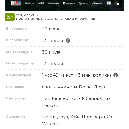
6
2025, ЮАР, США
+
Мультфильм, Мюзикл, Драма, Приключения, Семейный
30 июля
В прокате с
12 августа
В прокате до
30 июля
Меморандум с
12 августа
Меморандум до
1 час 49 минут (+3 мин. ролики)
Хронометраж
Фил Каннингэм, Брент Доуз
Режиссер
Тим Келлер, Рита Мбанга, Стив
Продюсер
Пеграм
Брент Доуз, Кайл Портбери, Сэм
Сценарист
Уилсон