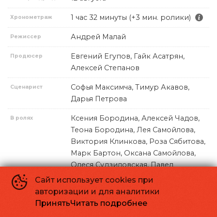
1 час 32 минуты (+3 мин. ролики)
Хронометраж
Андрей Малай
Режиссер
Евгений Егупов, Гайк Асатрян,
Продюсер
Алексей Степанов
Софья Максимча, Тимур Акавов,
Сценарист
Дарья Петрова
Ксения Бородина, Алексей Чадов,
В ролях
Теона Бородина, Лея Самойлова,
Виктория Клинкова, Роза Сябитова,
Марк Бартон, Оксана Самойлова,
Олеся Судзиловская, Павел
Ворожцов
Сайт использует cookies при
авторизации и для аналитики
Пара на грани развода получает
Принять
Читать подробнее
волшебную бутылку, исполняющую