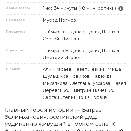
1 час 34 минуты (+8 мин. ролики)
Хронометраж
Мурад Ногмов
Режиссер
Таймураз Бадзиев, Давид Цаллаев,
Продюсер
Сергей Шишкин
Таймураз Бадзиев, Давид Цаллаев,
Сценарист
Дмитрий Иванов
Алик Караев, Павел Лёвкин, Миша
В ролях
Шульц, Иса Новиков, Надежда
Михалкова, Светлана Гуссаова, Павел
Деревянко, Дмитрий Ткаченко,
Сергей Степин, Гоша Торвич
Главный герой истории — Батраз
Зелимханович, осетинский дед,
уединенно живущий в горном селе. К
Батразу приезжает новый глава местной