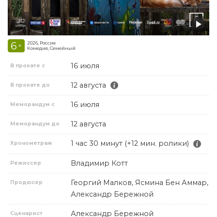
6
2026, Россия
+
Комедия, Семейный
16 июля
В прокате с
12 августа
В прокате до
16 июля
Меморандум с
12 августа
Меморандум до
1 час 30 минут (+12 мин. ролики)
Хронометраж
Владимир Котт
Режиссер
Георгий Малков, Ясмина Бен Аммар,
Продюсер
Александр Бережной
Александр Бережной
Сценарист