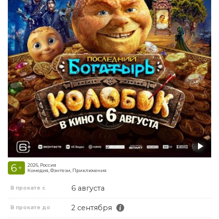
6
2026, Россия
+
Комедия, Фэнтези, Приключения
6 августа
В прокате с
2 сентября
В прокате до