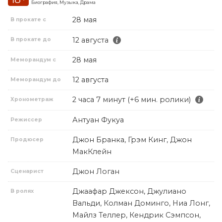
Биография, Музыка, Драма
28 мая
В прокате с
12 августа
В прокате до
28 мая
Меморандум с
12 августа
Меморандум до
2 часа 7 минут (+6 мин. ролики)
Хронометраж
Антуан Фукуа
Режиссер
Джон Бранка, Грэм Кинг, Джон
Продюсер
МакКлейн
Джон Логан
Сценарист
Джаафар Джексон, Джулиано
В ролях
Вальди, Колман Доминго, Ниа Лонг,
Майлз Теллер, Кендрик Сэмпсон,