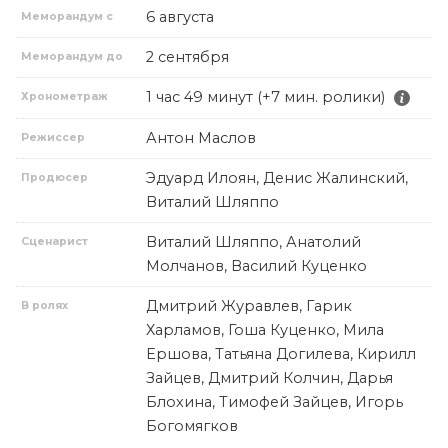
6 августа
Меморандум с
2 сентября
Меморандум до
1 час 49 минут (+7 мин. ролики)
Хронометраж
Антон Маслов
Режиссер
Эдуард Илоян, Денис Жалинский,
Продюсер
Виталий Шляппо
Виталий Шляппо, Анатолий
Сценарист
Молчанов, Василий Куценко
Дмитрий Журавлев, Гарик
В ролях
Харламов, Гоша Куценко, Мила
Ершова, Татьяна Догилева, Кирилл
Зайцев, Дмитрий Колчин, Дарья
Блохина, Тимофей Зайцев, Игорь
Богомягков