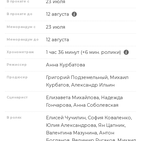
23 июля
В прокате с
12 августа
В прокате до
23 июля
Меморандум с
12 августа
Меморандум до
1 час 36 минут (+6 мин. ролики)
Хронометраж
Анна Курбатова
Режиссер
Григорий Подземельный, Михаил
Продюсер
Курбатов, Александр Ильин
Елизавета Михайлова, Надежда
Сценарист
Гончарова, Анна Соболевская
Елисей Чучилин, София Коваленко,
В ролях
Юлия Александрова, Ян Цапник,
Валентина Мазунина, Антон
Богданов, Велимир Русаков, Михаил