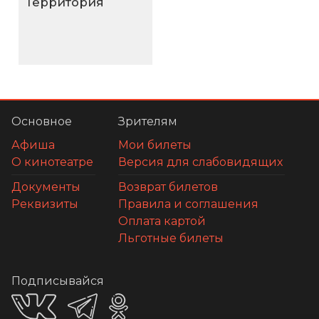
Территория
Основное
Зрителям
Афиша
Мои билеты
О кинотеатре
Версия для слабовидящих
Документы
Возврат билетов
Реквизиты
Правила и соглашения
Оплата картой
Льготные билеты
Подписывайся