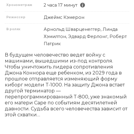
2 часа 17 минут
Хронометраж
Джеймс Кэмерон
Режиссер
Арнольд Шварценеггер, Линда
В ролях
Хэмилтон, Эдвард Ферлонг, Роберт
Патрик
В будущем человечество ведет войну с 
машинами, вышедшими из-под контроля. 
Чтобы уничтожить лидера сопротивления 
Джона Коннора еще ребенком, из 2029 года в 
прошлое отправляется изменяющий форму 
киборг модели T-1000. На защиту Джона встает 
другой терминатор — 
перепрограммированный Т-800, уже знакомый 
его матери Саре по событиям десятилетней 
давности. Судьба всего человечества зависит от 
этой схватки…