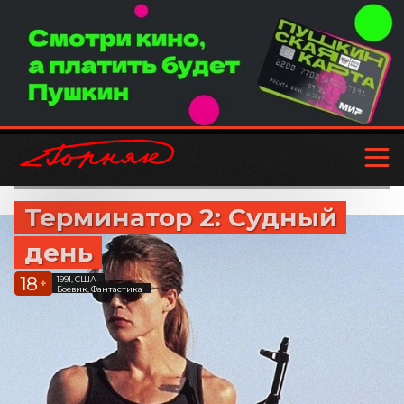
Терминатор 2: Судный
день
18
1991, США
+
Боевик, Фантастика