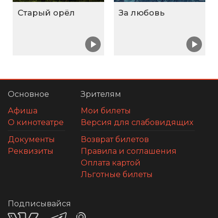
Старый орёл
За любовь
Основное
Зрителям
Афиша
Мои билеты
О кинотеатре
Версия для слабовидящих
Документы
Возврат билетов
Реквизиты
Правила и соглашения
Оплата картой
Льготные билеты
Подписывайся