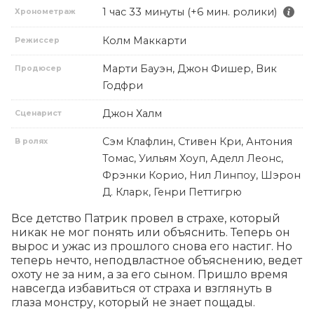
1 час 33 минуты (+6 мин. ролики)
Хронометраж
Колм Маккарти
Режиссер
Марти Бауэн, Джон Фишер, Вик
Продюсер
Годфри
Джон Халм
Сценарист
Сэм Клафлин, Стивен Кри, Антония
В ролях
Томас, Уильям Хоуп, Аделл Леонс,
Фрэнки Корио, Нил Линпоу, Шэрон
Д. Кларк, Генри Петтигрю
Все детство Патрик провел в страхе, который 
никак не мог понять или объяснить. Теперь он 
вырос и ужас из прошлого снова его настиг. Но 
теперь нечто, неподвластное объяснению, ведет 
охоту не за ним, а за его сыном. Пришло время 
навсегда избавиться от страха и взглянуть в 
глаза монстру, который не знает пощады.