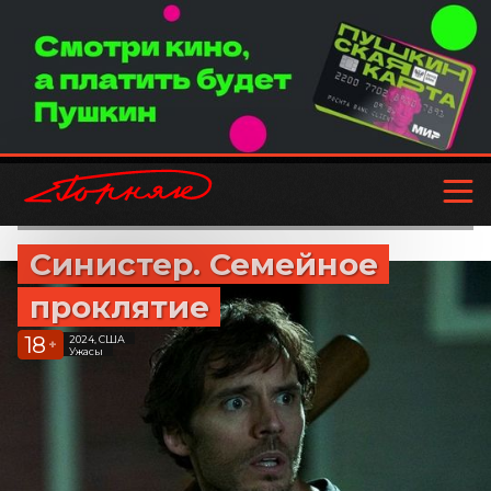
Синистер. Семейное
проклятие
18
2024, США
+
Ужасы