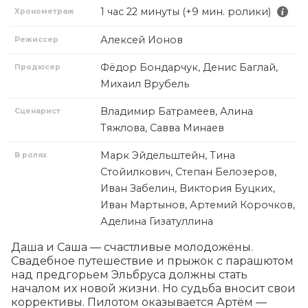
1 час 22 минуты (+9 мин. ролики)
Хронометраж
Алексей Ионов
Режиссер
Фёдор Бондарчук, Денис Баглай,
Продюсер
Михаил Врубель
Владимир Батрамеев, Алина
Сценарист
Тяжлова, Савва Минаев
Марк Эйдельштейн, Тина
В ролях
Стойилкович, Степан Белозеров,
Иван Забелин, Виктория Буцких,
Иван Мартынов, Артемий Корочков,
Аделина Гизатуллина
Даша и Саша — счастливые молодожёны. 
Свадебное путешествие и прыжок с парашютом 
над предгорьем Эльбруса должны стать 
началом их новой жизни. Но судьба вносит свои 
коррективы. Пилотом оказывается Артём — 