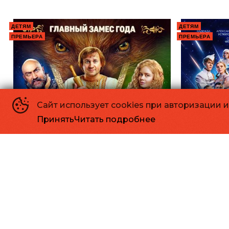
ДЕТЯМ
ДЕТЯМ
ПРЕМЬЕРА
ПРЕМЬЕРА
Сайт использует cookies при авторизации 
Принять
Читать подробнее
Последний богатырь. Колобок
Смешари
«Главный замес года»
«Дети здес