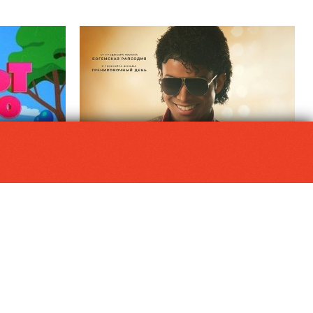
МУЛЬТ в кино. Выпуск №198. Некогда скучать
Майкл