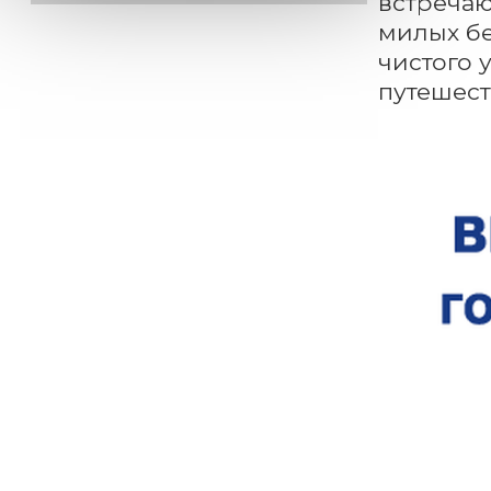
встречаю
милых бе
чистого 
путешест