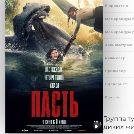
В прокате с
Меморандум 
Меморандум 
Хронометраж
Режиссер
Продюсер
Сценарист
В ролях
Группа т
диких жи