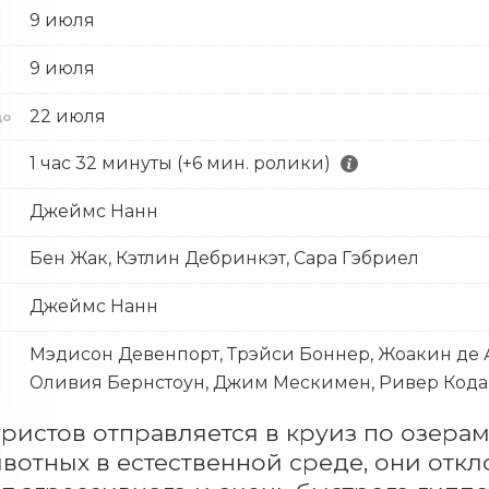
9 июля
9 июля
с
22 июля
до
1 час 32 минуты (+6 мин. ролики)
Джеймс Нанн
Бен Жак, Кэтлин Дебринкэт, Сара Гэбриел
Джеймс Нанн
Мэдисон Девенпорт, Трэйси Боннер, Жоакин де 
Оливия Бернстоун, Джим Мескимен, Ривер Кода
уристов отправляется в круиз по озерам
вотных в естественной среде, они откл