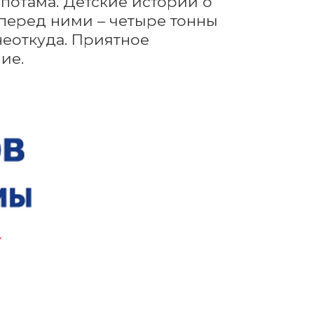
потама. Детские истории о 
перед ними – четыре тонны 
еоткуда. Приятное 
ие.