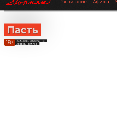
Расписание
Афиша
Пасть
18
2026, Великобритания
+
Хоррор, Триллер