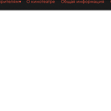
Зрителям
О кинотеатре
Общая информация