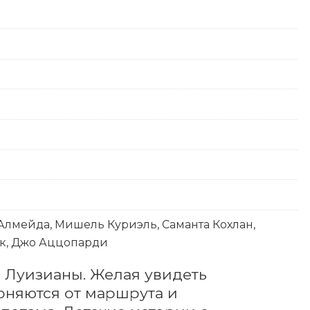
Алмейда, Мишель Куриэль, Саманта Кохлан,
к, Джо Аццопарди
 Луизианы. Желая увидеть 
оняются от маршрута и 