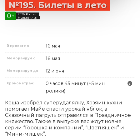
№195. Билеты в лето
0
2026, Россия
+
Мультфильм
16 мая
В прокате с
16 мая
Меморандум с
12 июня
Меморандум до
0 часов 45 минут (+5 мин.
Хронометраж
ролики)
Кеша изобрёл суперудалялку, Хозяин кухни 
помогает Майе спасти урожай яблок, а 
Сказочный патруль отправился в Праздничное 
княжество. Также в выпуске вас ждут новые 
серии “Горошка и компании”, “Цветняшек” и 
“Мини-мишек”.