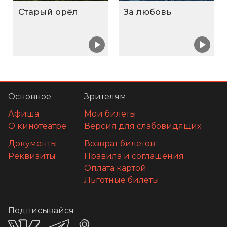
Старый орёл
За любовь
Основное
Зрителям
Афиша
Мои билеты
О кинотеатре
Версия для слабовидящих
Документы
Возврат билетов
Реквизиты
Правила и соглашения
Оплата картой
Льготные билеты
Подписывайся