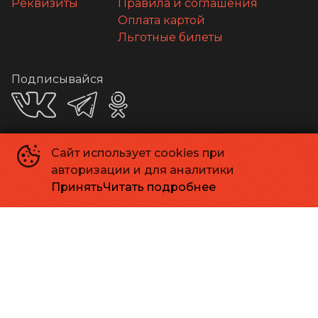
Реквизиты
Правила и соглашения
Оплата картой
Льготные билеты
Подписывайся
Сайт использует cookies при
Приложения
авторизации и для аналитики
Принять
Читать подробнее
Способы оплаты
Контакты
Касса
+7 413 262-24-06
Администрация
info@kinomagadan.ru