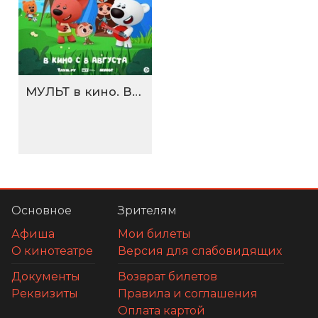
МУЛЬТ в кино. Выпуск №198. Некогда скучать
Основное
Зрителям
Афиша
Мои билеты
О кинотеатре
Версия для слабовидящих
Документы
Возврат билетов
Реквизиты
Правила и соглашения
Оплата картой