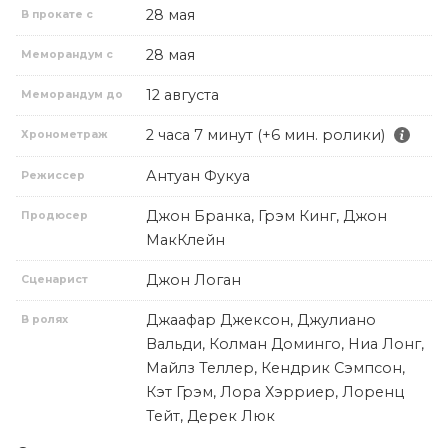
28 мая
В прокате с
28 мая
Меморандум с
12 августа
Меморандум до
2 часа 7 минут (+6 мин. ролики)
Хронометраж
Антуан Фукуа
Режиссер
Джон Бранка, Грэм Кинг, Джон
Продюсер
МакКлейн
Джон Логан
Сценарист
Джаафар Джексон, Джулиано
В ролях
Вальди, Колман Доминго, Ниа Лонг,
Майлз Теллер, Кендрик Сэмпсон,
Кэт Грэм, Лора Хэрриер, Лоренц
Тейт, Дерек Люк