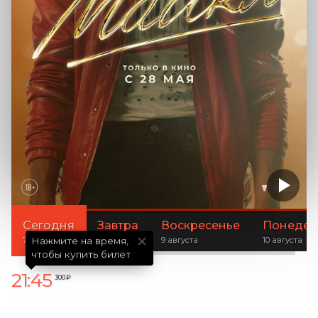
Сегодня
Завтра
Воскресенье
Понедел
7 августа
8 августа
9 августа
10 августа
Нажмите на время,

чтобы купить билет
21:45
300 ₽