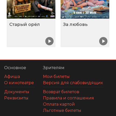
Старый орёл
За любовь
Основное
Зрителям
Афиша
Мои билеты
О кинотеатре
Версия для слабовидящих
Документы
Возврат билетов
Реквизиты
Правила и соглашения
Оплата картой
Льготные билеты