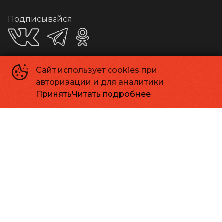
Подписывайся
Сайт использует cookies при
Приложения
авторизации и для аналитики
Принять
Читать подробнее
Способы оплаты
Контакты
Касса
+7 413 262-24-06
Администрация
info@kinomagadan.ru
МАУК г. Магадана «Кинотеатр «Горняк»
©
1948-
2026