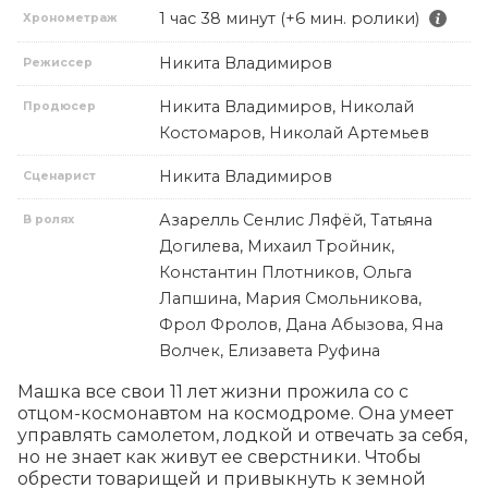
1 час 38 минут (+6 мин. ролики)
Хронометраж
Никита Владимиров
Режиссер
Никита Владимиров, Николай
Продюсер
Костомаров, Николай Артемьев
Никита Владимиров
Сценарист
Азарелль Сенлис Ляфёй, Татьяна
В ролях
Догилева, Михаил Тройник,
Константин Плотников, Ольга
Лапшина, Мария Смольникова,
Фрол Фролов, Дана Абызова, Яна
Волчек, Елизавета Руфина
Машка все свои 11 лет жизни прожила со с 
отцом-космонавтом на космодроме. Она умеет 
управлять самолетом, лодкой и отвечать за себя, 
но не знает как живут ее сверстники. Чтобы 
обрести товарищей и привыкнуть к земной 