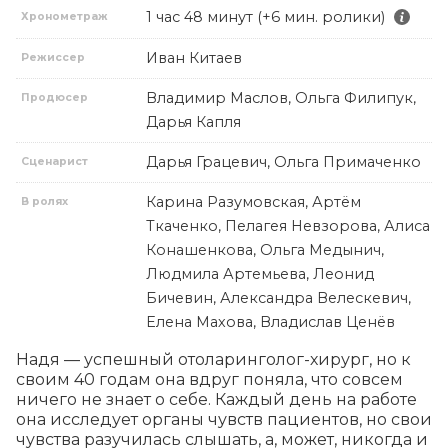
1 час 48 минут (+6 мин. ролики)
Хронометраж
Иван Китаев
Режиссер
Владимир Маслов, Ольга Филипук,
Продюсер
Дарья Капля
Дарья Грацевич, Ольга Примаченко
Сценарист
Карина Разумовская, Артём
В ролях
Ткаченко, Пелагея Невзорова, Алиса
Конашенкова, Ольга Медынич,
Людмила Артемьева, Леонид
Бичевин, Александра Велескевич,
Елена Махова, Владислав Ценёв
Надя — успешный отоларинголог-хирург, но к 
своим 40 годам она вдруг поняла, что совсем 
ничего не знает о себе. Каждый день на работе 
она исследует органы чувств пациентов, но свои 
чувства разучилась слышать, а, может, никогда и 