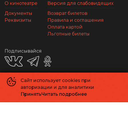
О кинотеатре
Версия для слабовидящих
Документы
Возврат билетов
Реквизиты
Правила и соглашения
Оплата картой
Льготные билеты
Подписывайся
Сайт использует cookies при
Приложения
авторизации и для аналитики
Принять
Читать подробнее
Способы оплаты