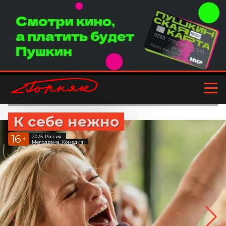
К себе нежно
16
2025, Россия
+
Мелодрама, Комедия