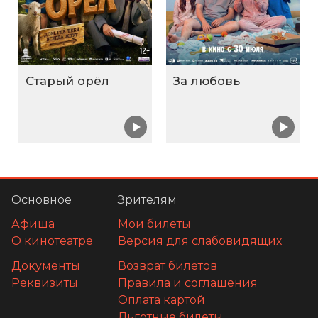
Старый орёл
За любовь
Основное
Зрителям
Афиша
Мои билеты
О кинотеатре
Версия для слабовидящих
Документы
Возврат билетов
Реквизиты
Правила и соглашения
Оплата картой
Льготные билеты