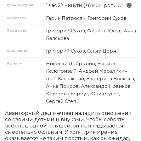
1 час 22 минуты (+6 мин. ролики)
Хронометраж
Гарик Петросян, Григорий Сухов
Режиссер
Григорий Сухов, Филипп Юсов, Анна
Продюсер
Белякова
Григорий Сухов, Ольга Дорн
Сценарист
Николай Добрынин, Никита
В ролях
Кологривый, Андрей Мерзликин,
Глеб Калюжный, Екатерина Волкова,
Анна Покров, Александр Новиков,
Кристина Корбут, Юлия Сулес,
Сергей Степин
Авантюрный дед мечтает наладить отношения 
со своими детьми и внуками. Чтобы собрать 
всех под одной крышей, он прикидывается 
смертельно больным. И хотя примирение 
оказывается не таким простым, как он ожидал, 