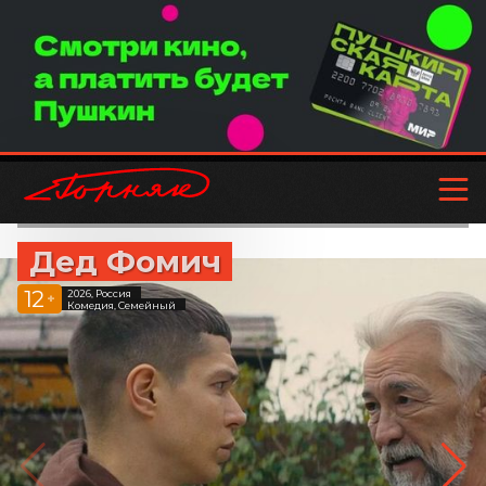
Дед Фомич
12
2026, Россия
+
Комедия, Семейный