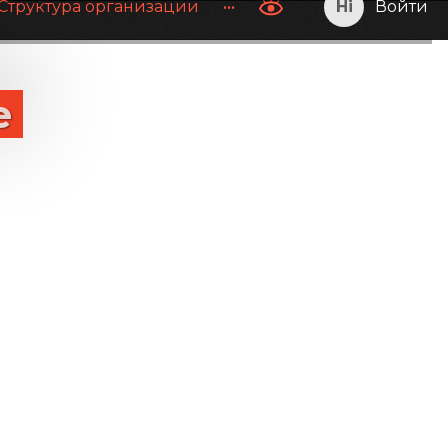
Структура организации
•••
Войти
е