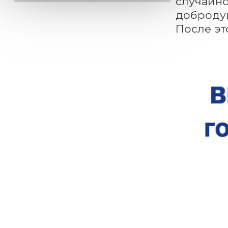
случайно
добродуш
После эт