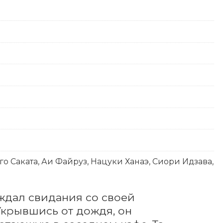
го Саката, Аи Файруз, Нацуки Ханаэ, Сиори Идзава,
дал свидания со своей 
крывшись от дождя, он 