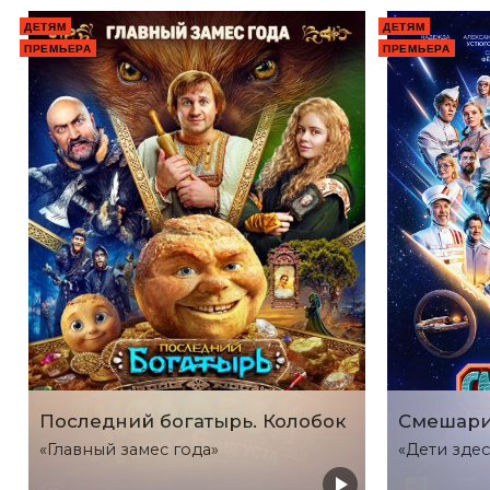
ДЕТЯМ
ДЕТЯМ
ПРЕМЬЕРА
ПРЕМЬЕРА
Последний богатырь. Колобок
Смешари
«Главный замес года»
«Дети здес