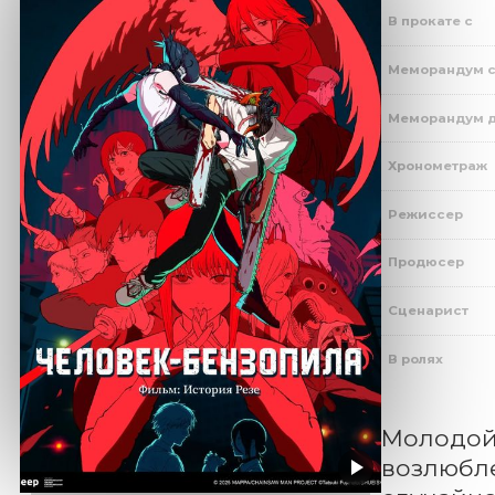
В прокате с
Меморандум 
Меморандум 
Хронометраж
Режиссер
Продюсер
Сценарист
В ролях
Молодой 
возлюбле