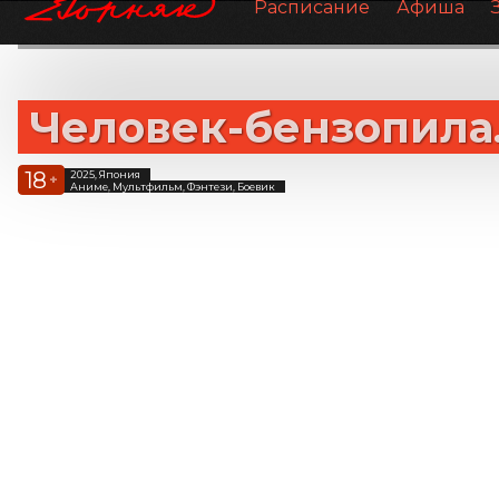
Расписание
Афиша
Человек-бензопила.
18
2025, Япония
+
Аниме, Мультфильм, Фэнтези, Боевик