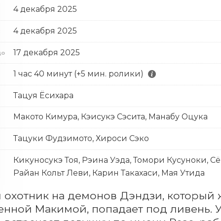
4 декабря 2025
4 декабря 2025
с
17 декабря 2025
до
1 час 40 минут (+5 мин. ролики)
Тацуя Ёсихара
Макото Кимура, Кэисукэ Сэсита, Манабу Оцука
Тацуки Фудзимото, Хироси Сэко
Кикуносукэ Тоя, Рэина Уэда, Томори Кусуноки, Сё
Райан Кольт Леви, Карин Такахаси, Мая Утида
охотник на демонов Дэндзи, который ж
нной Макимой, попадает под ливень. У