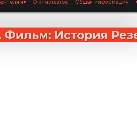
Зрителям
О кинотеатре
Общая информация
 Фильм: История Рез