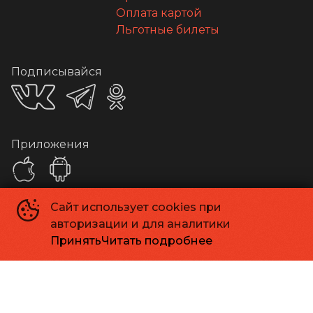
Оплата картой
Льготные билеты
Подписывайся
Приложения
Сайт использует cookies при
Способы оплаты
авторизации и для аналитики
Принять
Читать подробнее
Контакты
Касса
+7 413 262-24-06
Администрация
info@kinomagadan.ru