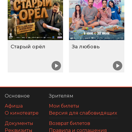
Старый орёл
За любовь
Основное
Зрителям
Афиша
Мои билеты
О кинотеатре
Версия для слабовидящих
Документы
Возврат билетов
Реквизиты
Правила и соглашения