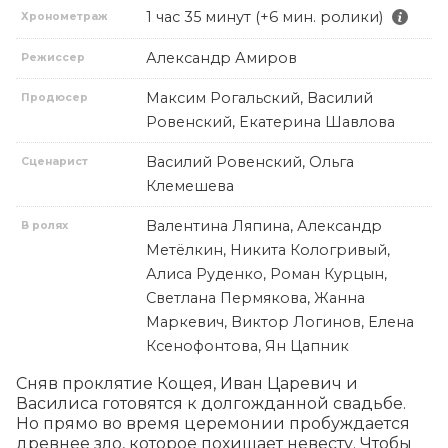
1 час 35 минут (+6 мин. ролики)
Хронометраж
Александр Амиров
Режиссер
Максим Рогальский, Василий
Продюсер
Ровенский, Екатерина Шавлова
Василий Ровенский, Ольга
Сценарист
Клемешева
Валентина Ляпина, Александр
В ролях
Метёлкин, Никита Кологривый,
Алиса Руденко, Роман Курцын,
Светлана Пермякова, Жанна
Маркевич, Виктор Логинов, Елена
Ксенофонтова, Ян Цапник
Сняв проклятие Кощея, Иван Царевич и 
Василиса готовятся к долгожданной свадьбе. 
Но прямо во время церемонии пробуждается 
древнее зло, которое похищает невесту. Чтобы 