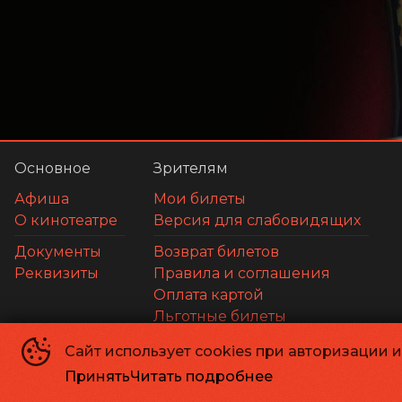
Основное
Зрителям
Афиша
Мои билеты
О кинотеатре
Версия для слабовидящих
Документы
Возврат билетов
Реквизиты
Правила и соглашения
Оплата картой
Льготные билеты
Сайт использует cookies при авторизации 
МАУК г. Магадана «Кинотеатр «Горняк»
©
1948-
2026
Принять
Читать подробнее