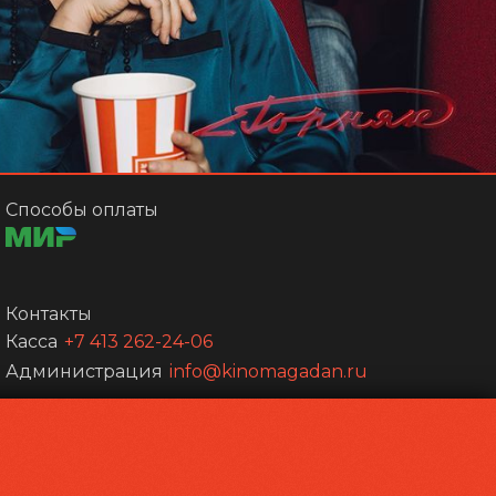
Способы оплаты
Контакты
Касса
+7 413 262-24-06
Администрация
info@kinomagadan.ru
Powered by
p24.app