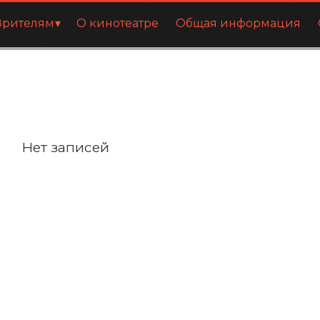
Зрителям
О кинотеатре
Общая информация
Нет записей