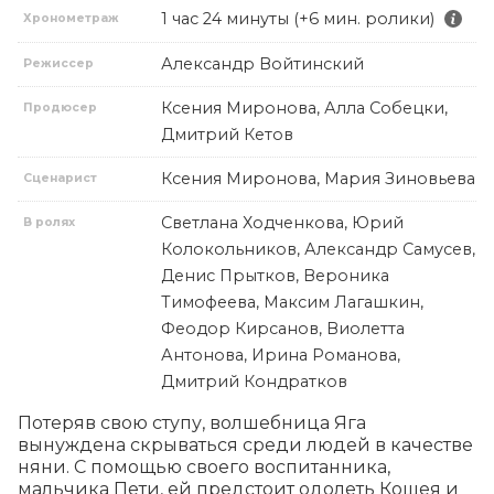
1 час 24 минуты (+6 мин. ролики)
Хронометраж
Александр Войтинский
Режиссер
Ксения Миронова, Алла Собецки,
Продюсер
Дмитрий Кетов
Ксения Миронова, Мария Зиновьева
Сценарист
Светлана Ходченкова, Юрий
В ролях
Колокольников, Александр Самусев,
Денис Прытков, Вероника
Тимофеева, Максим Лагашкин,
Феодор Кирсанов, Виолетта
Антонова, Ирина Романова,
Дмитрий Кондратков
Потеряв свою ступу, волшебница Яга 
вынуждена скрываться среди людей в качестве 
няни. С помощью своего воспитанника, 
мальчика Пети, ей предстоит одолеть Кощея и 