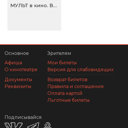
МУЛЬТ в кино. Выпуск №198. Некогда скучать
Основное
Зрителям
Афиша
Мои билеты
О кинотеатре
Версия для слабовидящих
Документы
Возврат билетов
Реквизиты
Правила и соглашения
Оплата картой
Льготные билеты
Подписывайся