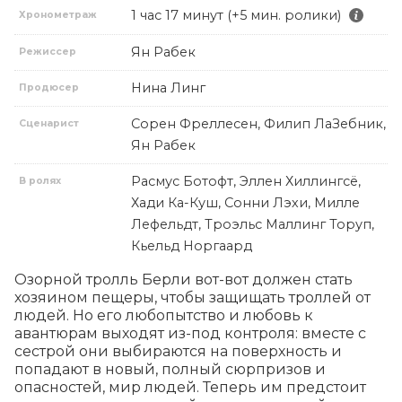
1 час 17 минут (+5 мин. ролики)
Хронометраж
Ян Рабек
Режиссер
Нина Линг
Продюсер
Сорен Фреллесен, Филип ЛаЗебник,
Сценарист
Ян Рабек
Расмус Ботофт, Эллен Хиллингсё,
В ролях
Хади Ка-Куш, Сонни Лэхи, Милле
Лефельдт, Троэльс Маллинг Торуп,
Кьельд Норгаард
Озорной тролль Берли вот-вот должен стать 
хозяином пещеры, чтобы защищать троллей от 
людей. Но его любопытство и любовь к 
авантюрам выходят из-под контроля: вместе с 
сестрой они выбираются на поверхность и 
попадают в новый, полный сюрпризов и 
опасностей, мир людей. Теперь им предстоит 