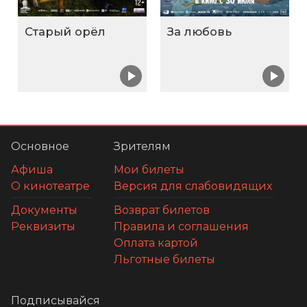
Старый орёл
За любовь
Основное
Зрителям
Афиша
Мои билеты
О кинотеатре
Версия для слабовидящих
Документы
Возврат билетов
Реквизиты
Правила и соглашения
Оплата картой
Льготные билеты
Подписывайся