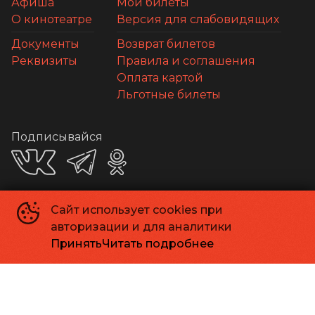
Афиша
Мои билеты
О кинотеатре
Версия для слабовидящих
Документы
Возврат билетов
Реквизиты
Правила и соглашения
Оплата картой
Льготные билеты
Подписывайся
Сайт использует cookies при
Приложения
авторизации и для аналитики
Принять
Читать подробнее
Способы оплаты