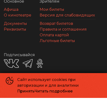
Основное
Зрителям
Афиша
Мои билеты
О кинотеатре
Версия для слабовидящих
Документы
Возврат билетов
Реквизиты
Правила и соглашения
Оплата картой
Льготные билеты
Подписывайся
Сайт использует cookies при
Приложения
авторизации и для аналитики
Принять
Читать подробнее
Способы оплаты