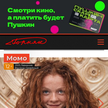
Момо
12
2025, Германия
+
Фэнтези, Семейный