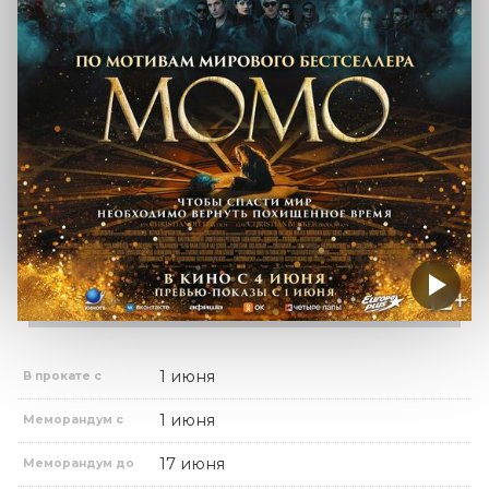
1 июня
В прокате с
1 июня
Меморандум с
17 июня
Меморандум до