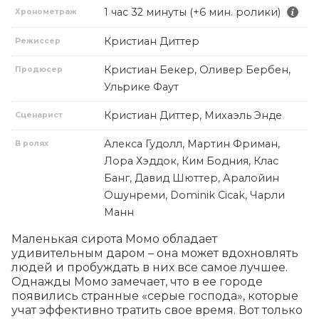
1 час 32 минуты (+6 мин. ролики)
Хронометраж
Кристиан Диттер
Режиссер
Кристиан Бекер, Оливер Бербен,
Продюсер
Ульрике Фаут
Кристиан Диттер, Михаэль Энде
Сценарист
Алекса Гудолл, Мартин Фриман,
В ролях
Лора Хэддок, Ким Бодния, Клас
Банг, Давид Шюттер, Аралойин
Ошунреми, Dominik Cicak, Чарли
Манн
Маленькая сирота Момо обладает 
удивительным даром – она может вдохновлять 
людей и пробуждать в них все самое лучшее. 
Однажды Момо замечает, что в ее городе 
появились странные «серые господа», которые 
учат эффективно тратить свое время. Вот только 