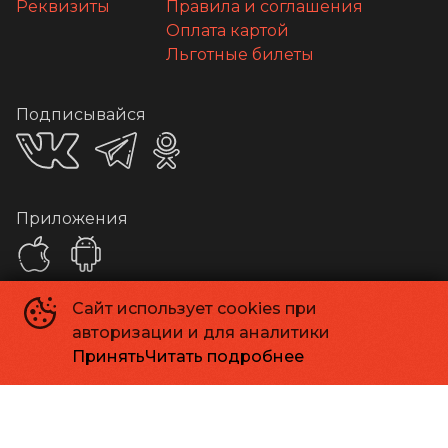
Реквизиты
Правила и соглашения
Оплата картой
Льготные билеты
Подписывайся
Приложения
Сайт использует cookies при
Способы оплаты
авторизации и для аналитики
Принять
Читать подробнее
Контакты
Касса
+7 413 262-24-06