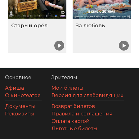
Старый орёл
За любовь
Основное
Зрителям
Афиша
Мои билеты
О кинотеатре
Версия для слабовидящих
Документы
Возврат билетов
Реквизиты
Правила и соглашения
Оплата картой
Льготные билеты