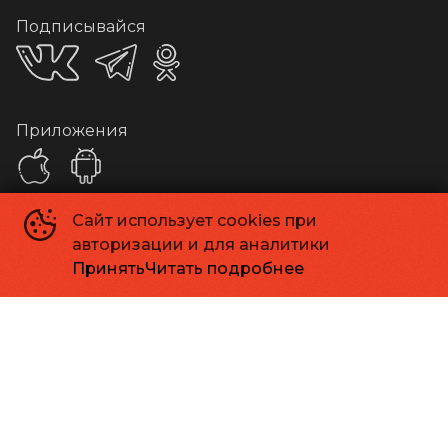
Подписывайся
Приложения
Сайт использует cookies при
Способы оплаты
авторизации и для аналитики
Принять
Читать подробнее
Контакты
Касса
+7 413 262-24-06
Администрация
info@kinomagadan.ru
МАУК г. Магадана «Кинотеатр «Горняк»
©
1948-
2026
Powered by
p24.app