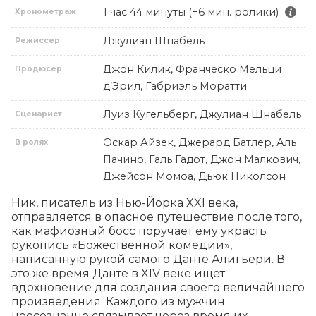
1 час 44 минуты (+6 мин. ролики)
Хронометраж
Джулиан Шнабель
Режиссер
Джон Килик, Франческо Мельци
Продюсер
д’Эрил, Габриэль Моратти
Луиз Кугельберг, Джулиан Шнабель
Сценарист
Оскар Айзек, Джерард Батлер, Аль
В ролях
Пачино, Галь Гадот, Джон Малкович,
Джейсон Момоа, Дьюк Николсон
Ник, писатель из Нью-Йорка XXI века, 
отправляется в опасное путешествие после того, 
как мафиозный босс поручает ему украсть 
рукопись «Божественной комедии», 
написанную рукой самого Данте Алигьери. В 
это же время Данте в XIV веке ищет 
вдохновение для создания своего величайшего 
произведения. Каждого из мужчин 
неосознанно связывает через время их 