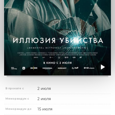
2 июля
В прокате с
2 июля
Меморандум с
15 июля
Меморандум до