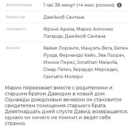
1 час 38 минут (+4 мин. ролики)
Хронометраж
Джейкоб Сантана
Режиссер
Фрэнк Ариза, Марко Антонио
Сценарист
Лагарде, Джейкоб Сантана
Хайме Лорэнте, Мануэль Вега, Белен
В ролях
Руэда, Фернандо Кайо, Эва Льорач,
Мэнни Перес, Jonathan Maravilla,
Омар Патен, Херардо Мерседес,
Сантьяго Молеро
Марио переезжает вместе с родителями и 
старшим братом Давидом в новый дом. 
Однажды дождливым вечером он становится 
свидетелем похищения старшего брата. 
Девятнадцать дней спустя Давид возвращается, 
однако он ничего не помнит и ведёт себя 
странно.
