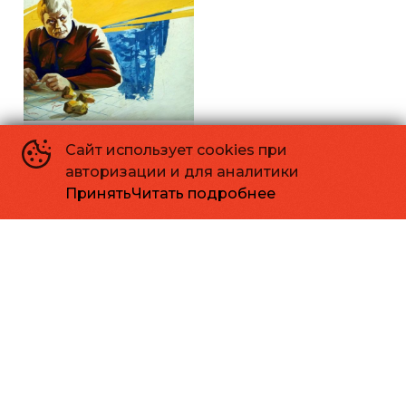
Территория
Сайт использует cookies при
авторизации и для аналитики
Принять
Читать подробнее
Основное
Зрителям
Афиша
Мои билеты
О кинотеатре
Версия для слабовидящих
Документы
Возврат билетов
Реквизиты
Правила и соглашения