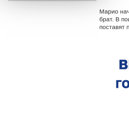
Марио нач
брат. В п
поставят 