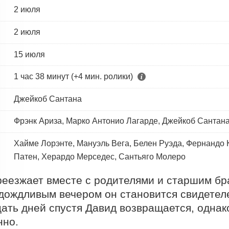
2 июля
2 июля
15 июля
1 час 38 минут (+4 мин. ролики)
Джейкоб Сантана
Фрэнк Ариза, Марко Антонио Лагарде, Джейкоб Сантан
Хайме Лорэнте, Мануэль Вега, Белен Руэда, Фернандо К
Патен, Херардо Мерседес, Сантьяго Молеро
еезжает вместе с родителями и старшим бра
ождливым вечером он становится свидетеле
ать дней спустя Давид возвращается, однако
но.
