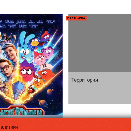
ПРЕМЬЕРА
 сквозь вселенные
Территория
налитики
не просто так»