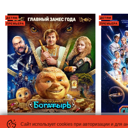
ДЕТЯМ
ДЕТЯМ
ПРЕМЬЕРА
ПРЕМЬЕРА
Последний богатырь. Колобок
Смешарики
Сайт использует cookies при авторизации и для а
«Главный замес года»
«Дети здесь 