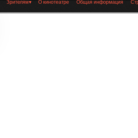
Зрителям
О кинотеатре
Общая информация
Ст