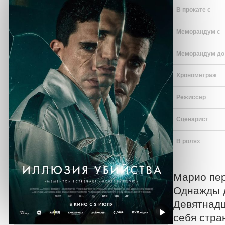
В прокате с
Меморандум с
Меморандум до
Хронометраж
Режиссер
Сценарист
В ролях
Марио пер
Однажды д
Девятнадц
себя стран