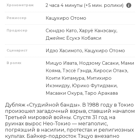
2 часа 4 минуты (+5 мин. ролики)
Хронометраж
Кацухиро Отомо
Режиссер
Сюндзо Като, Харуё Канэсаку,
Продюсер
Джеймс Ёсукэ Кобаяси
Идзо Хасимото, Кацухиро Отомо
Сценарист
Мицуо Ивата, Нодзому Сасаки, Мами
В ролях
Кояма, Тэссё Гэнда, Хироси Отакэ,
Коити Китамура, Митихиро
Икэмидзу, Юрико Футидзаки,
Масааки Окура, Таро Аракава
Дубляж «Студийной банды». В 1988 году в Токио 
произошел загадочный взрыв, ставший началом 
Третьей мировой войны. Спустя 31 год на 
руинах вырос Нео-Токио — мегаполис, 
погрязший в насилии, протестах и религиозных 
культах. Байкер-подросток Тэцуо внезапно 