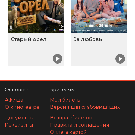
Старый орёл
За любовь
Основное
Зрителям
Афиша
Мои билеты
О кинотеатре
Версия для слабовидящих
Документы
Возврат билетов
Реквизиты
Правила и соглашения
Оплата картой