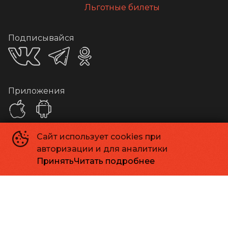
Льготные билеты
Подписывайся
Приложения
Сайт использует cookies при
Способы оплаты
авторизации и для аналитики
Принять
Читать подробнее
Контакты
Касса
+7 413 262-24-06
Администрация
info@kinomagadan.ru