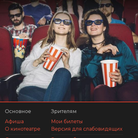
Основное
Зрителям
Афиша
Мои билеты
О кинотеатре
Версия для слабовидящих