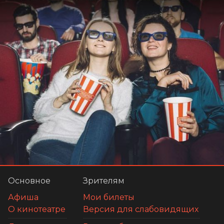
Основное
Зрителям
Афиша
Мои билеты
О кинотеатре
Версия для слабовидящих