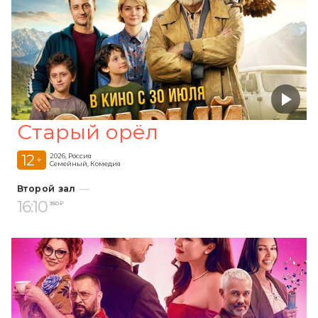
Старый орёл
12
2026, Россия
+
Семейный, Комедия
Второй зал
16:10
350 ₽