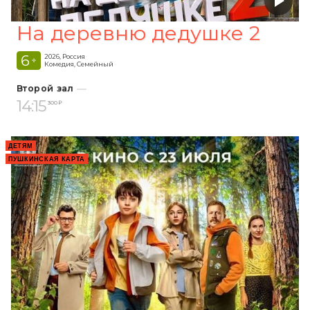
На деревню дедушке 2
6
2026, Россия
+
Комедия, Семейный
Второй зал
14:15
300 ₽
ДЕТЯМ
ПУШКИНСКАЯ КАРТА