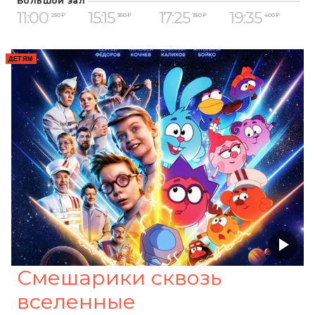
Большой зал
11:00
15:15
17:25
19:35
250 ₽
350 ₽
350 ₽
400 ₽
ДЕТЯМ
Смешарики сквозь
вселенные