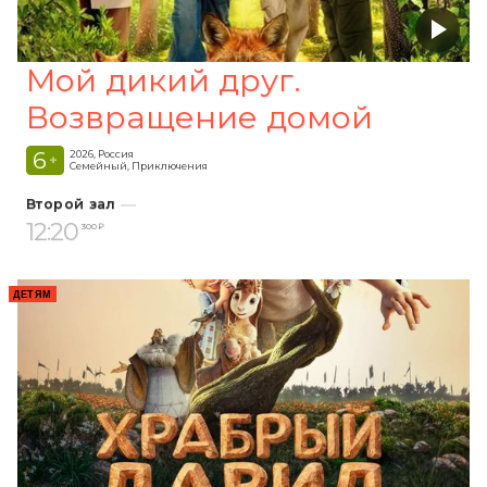
Мой дикий друг.
Возвращение домой
6
2026, Россия
+
Семейный, Приключения
Второй зал
12:20
300 ₽
ДЕТЯМ