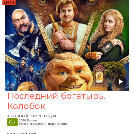
ДЕТЯМ
Последний богатырь.
Колобок
«Главный замес года»
6
2026, Россия
+
Комедия, Фэнтези, Приключения