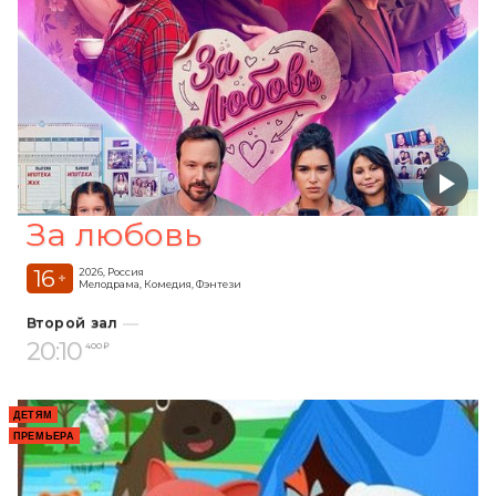
За любовь
16
2026, Россия
+
Мелодрама, Комедия, Фэнтези
Второй зал
20:10
400 ₽
ДЕТЯМ
ПРЕМЬЕРА