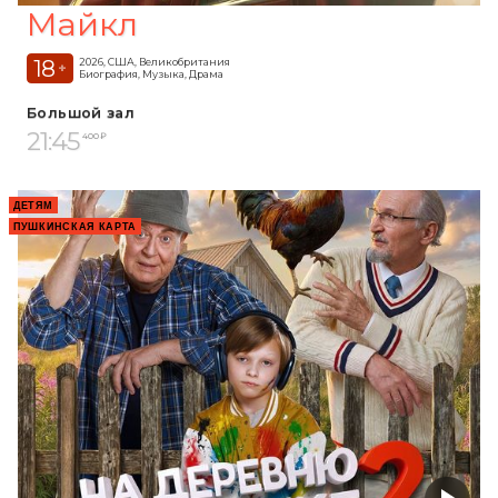
Майкл
18
2026, США, Великобритания
+
Биография, Музыка, Драма
Большой зал
21:45
400 ₽
ДЕТЯМ
ПУШКИНСКАЯ КАРТА