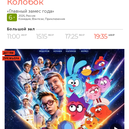
Колобок
«Главный замес года»
6
2026, Россия
+
Комедия, Фэнтези, Приключения
Большой зал
11:00
15:15
17:25
19:35
250 ₽
350 ₽
350 ₽
400 ₽
ДЕТЯМ
ПРЕМЬЕРА