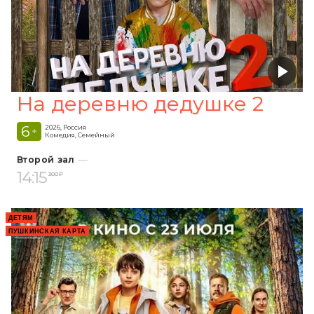
На деревню дедушке 2
6
2026, Россия
+
Комедия, Семейный
Второй зал
14:15
300 ₽
ДЕТЯМ
ПУШКИНСКАЯ КАРТА