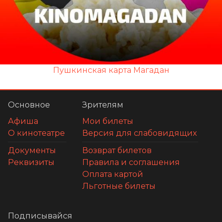
Пушкинская карта Магадан
Основное
Зрителям
Афиша
Мои билеты
О кинотеатре
Версия для слабовидящих
Документы
Возврат билетов
Реквизиты
Правила и соглашения
Оплата картой
Льготные билеты
Подписывайся