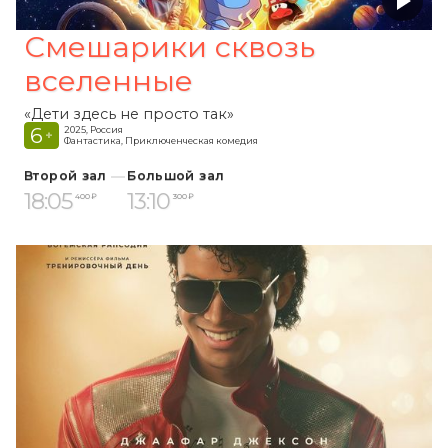
Смешарики сквозь
вселенные
«Дети здесь не просто так»
6
2025, Россия
+
Фантастика, Приключенческая комедия
Второй зал
Большой зал
18:05
13:10
400 ₽
300 ₽