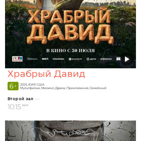
Храбрый Давид
6
2025, ЮАР, США
+
Мультфильм, Мюзикл, Драма, Приключения, Семейный
Второй зал
10:15
250 ₽