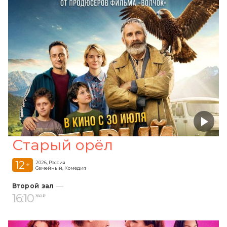
Старый орёл
12
2026, Россия
+
Семейный, Комедия
Второй зал
16:10
350 ₽