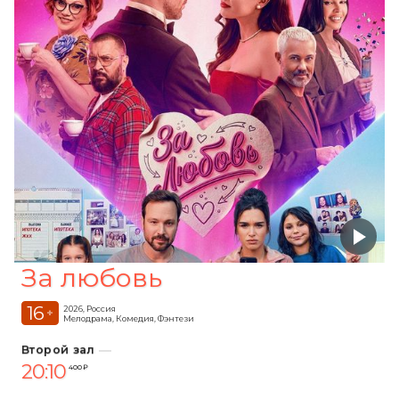
За любовь
16
2026, Россия
+
Мелодрама, Комедия, Фэнтези
Второй зал
20:10
400 ₽