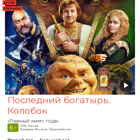
ДЕТЯМ
ПРЕМЬЕРА
Последний богатырь.
Колобок
«Главный замес года»
6
2026, Россия
+
Комедия, Фэнтези, Приключения