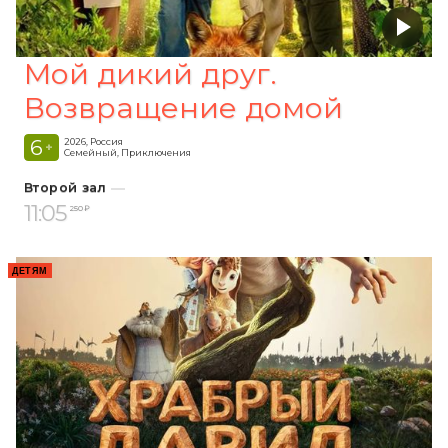
Мой дикий друг.
Возвращение домой
6
2026, Россия
+
Семейный, Приключения
Второй зал
11:05
250 ₽
ДЕТЯМ