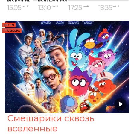
Второй зал
Большой зал
15:05
13:10
17:25
19:35
250 ₽
250 ₽
250 ₽
300 ₽
ДЕТЯМ
ПРЕМЬЕРА
Смешарики сквозь
вселенные