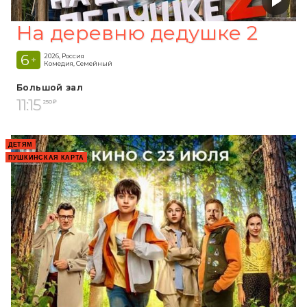
На деревню дедушке 2
6
2026, Россия
+
Комедия, Семейный
Большой зал
11:15
250 ₽
ДЕТЯМ
ПУШКИНСКАЯ КАРТА