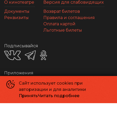
О кинотеатре
Версия для слабовидящих
Документы
Возврат билетов
Реквизиты
Правила и соглашения
Оплата картой
Льготные билеты
Подписывайся
Приложения
Сайт использует cookies при
авторизации и для аналитики
Принять
Читать подробнее
Способы оплаты