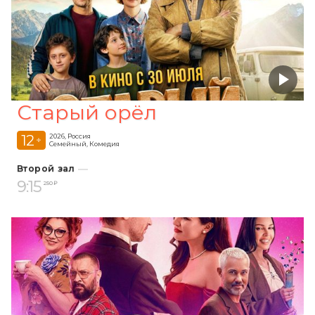
Старый орёл
12
2026, Россия
+
Семейный, Комедия
Второй зал
9:15
250 ₽