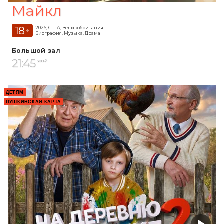
Майкл
18
2026, США, Великобритания
+
Биография, Музыка, Драма
Большой зал
21:45
300 ₽
ДЕТЯМ
ПУШКИНСКАЯ КАРТА